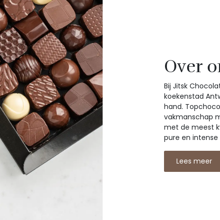
Over o
Bij Jitsk Chocol
koekenstad Ant
hand. Topchocola
vakmanschap met
met de meest kw
pure en intense
Lees meer