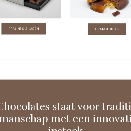
PRALINES 2 LAGEN
ORANGE BITES
 Chocolates staat voor tradit
manschap met een innovat