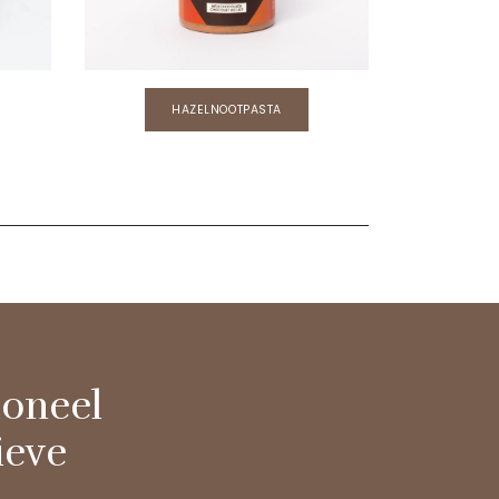
HAZELNOOTPASTA
ioneel
ieve