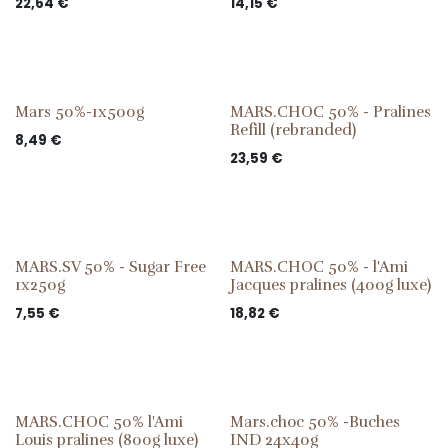
22,64
€
14,15
€
Mars 50%-1x500g
MARS.CHOC 50% - Pralines
Refill (rebranded)
8,49
€
23,59
€
MARS.SV 50% - Sugar Free
MARS.CHOC 50% - l'Ami
1x250g
Jacques pralines (400g luxe)
7,55
€
18,82
€
MARS.CHOC 50% l'Ami
Mars.choc 50% -Buches
Louis pralines (800g luxe)
IND 24x40g