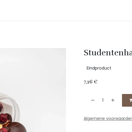
Onze producten
Shop
Contact
Evenementen
Studentenha
Eindproduct
7,26
€
Algemene voorwaarde