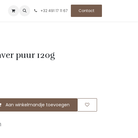
+32 491 17 11 67
Contact
ver puur 120g
Aan winkelmandje toevoegen
n