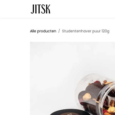
Overslaan naar inhoud
Startpagina
Over ons
B2B
Alle producten
Studentenhaver puur 120g