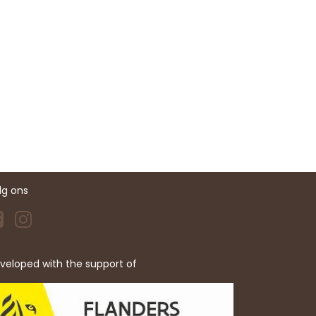
lg ons
veloped with the support of