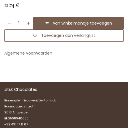
12,74
€
Aan winkelmandje toevoegen
Toevoegen aan verlanglijst
Algemene voorwaarden
Jitsk Chocolates
Binnenplein Brouwerij De Koninck
Boomgaardstraat 1
2018 Antwerpen
BE0598940653
+32 491 17 11 67