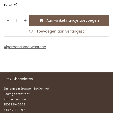
12,74
€
Aan winkelmandje toevoegen
Toevoegen aan verlanglijst
Algemene voorwaarden
Jitsk Chocolates
Binnenplein Brouwerij De Koninck
Boomgaardstraat 1
2018 Antwerpen
BE0598940653
+32 491 17 11 67