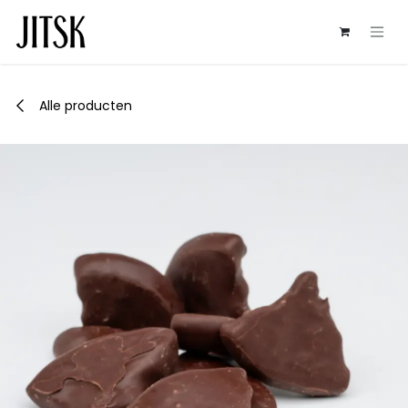
Overslaan naar inhoud
Alle producten